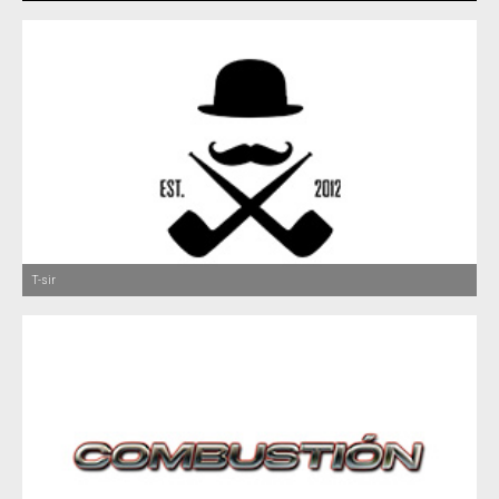
T-sir