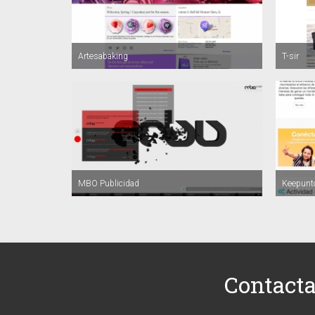
Artesabaking
T-sir
MBO Publicidad
Keepunt
Contact