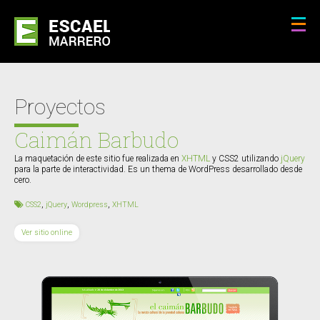
Proyectos
Caimán Barbudo
La maquetación de este sitio fue realizada en
XHTML
y CSS2 utilizando
jQuery
para la parte de interactividad. Es un thema de WordPress desarrollado desde
cero.
,
,
,
CSS2
jQuery
Wordpress
XHTML
Ver sitio online