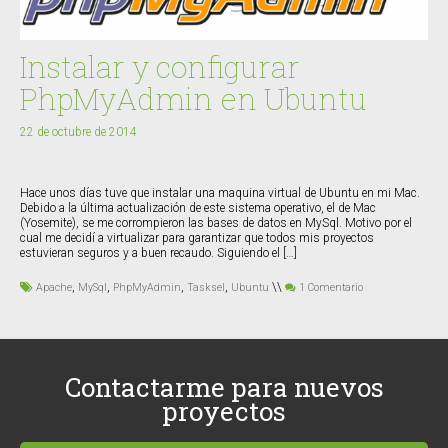
Instalar y configurar
PhpMyAdmin en Ubuntu
22 de octubre de 2014
Hace unos días tuve que instalar una maquina virtual de Ubuntu en mi Mac.
Debido a la última actualización de este sistema operativo, el de Mac
(Yosemite), se me corrompieron las bases de datos en MySql. Motivo por el
cual me decidí a virtualizar para garantizar que todos mis proyectos
estuvieran seguros y a buen recaudo. Siguiendo el […]
,
,
,
,
\\
Apache
MySql
PhpMyAdmin
Tasksel
Ubuntu
1 Comentario
Contactarme para nuevos
proyectos