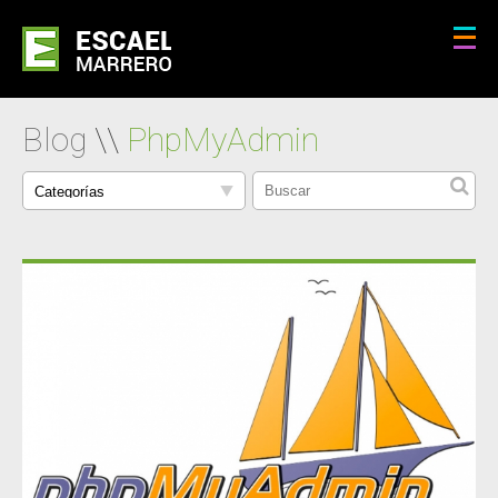
Blog
\\
PhpMyAdmin